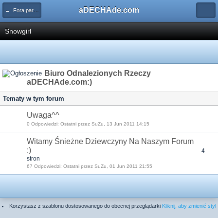
aDECHAde.com
← Fora partnerów aDECHAde.com
Snowgirl
Biuro Odnalezionych Rzeczy
aDECHAde.com:)
Tematy w tym forum
Uwaga^^
0 Odpowiedzi: Ostatni przez SuZu, 13 Jun 2011 14:15
Witamy Śnieżne Dziewczyny Na Naszym Forum
:)
4
stron
67 Odpowiedzi: Ostatni przez SuZu, 01 Jun 2011 21:55
Korzystasz z szablonu dostosowanego do obecnej przeglądarki
Kliknij, aby zmienić styl