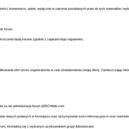
treści, komentarze, opinie, wyłącznie w zakresie posiadanych praw do tych materiałów i wy
ik forum.
roczenia będą karane zgodnie z zapisami tego regulaminu.
ania ofert przez organizatorów w celu uświadomienia swojej oferty. Zamieszczając informa
za nie administracja forum aDECHAde.com
ych podanych w formularzu oraz otrzymywanie treści informacyjnych oraz marketingowy
skontaktuj się z wybranym użytkownikiem grupy Administrator