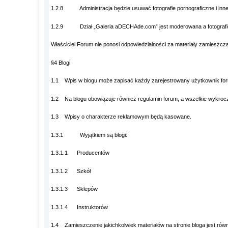
1.2.8 Administracja będzie usuwać fotografie pornograficzne i inne
1.2.9 Dział „Galeria aDECHAde.com” jest moderowana a fotografie
Właściciel Forum nie ponosi odpowiedzialności za materiały zamieszcz
§4 Blogi
1.1 Wpis w blogu może zapisać każdy zarejestrowany użytkownik fo
1.2 Na blogu obowiązuje również regulamin forum, a wszelkie wykrocz
1.3 Wpisy o charakterze reklamowym będą kasowane.
1.3.1 Wyjątkiem są blogi:
1.3.1.1 Producentów
1.3.1.2 Szkół
1.3.1.3 Sklepów
1.3.1.4 Instruktorów
1.4 Zamieszczenie jakichkolwiek materiałów na stronie bloga jest ró