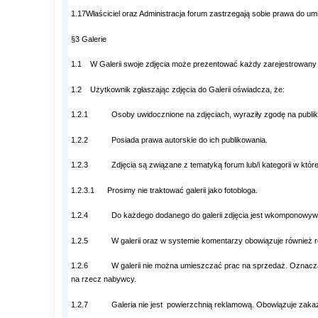
1.17Właściciel oraz Administracja forum zastrzegają sobie prawa do u
§3 Galerie
1.1 W Galerii swoje zdjęcia może prezentować każdy zarejestrowany
1.2 Użytkownik zgłaszając zdjęcia do Galerii oświadcza, że:
1.2.1 Osoby uwidocznione na zdjęciach, wyraziły zgodę na publikac
1.2.2 Posiada prawa autorskie do ich publikowania.
1.2.3 Zdjęcia są związane z tematyką forum lub/i kategorii w któr
1.2.3.1 Prosimy nie traktować galerii jako fotobloga.
1.2.4 Do każdego dodanego do galerii zdjęcia jest wkomponowywane 
1.2.5 W galerii oraz w systemie komentarzy obowiązuje również regu
1.2.6 W galerii nie można umieszczać prac na sprzedaż. Oznacza to 
na rzecz nabywcy.
1.2.7 Galeria nie jest powierzchnią reklamową. Obowiązuje zakaz um