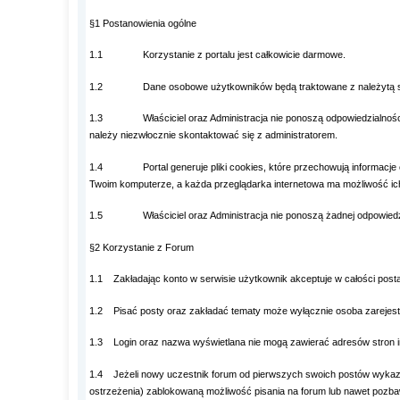
§1 Postanowienia ogólne
1.1 Korzystanie z portalu jest całkowicie darmowe.
1.2 Dane osobowe użytkowników będą traktowane z należytą st
1.3 Właściciel oraz Administracja nie ponoszą odpowiedzialności za w
należy niezwłocznie skontaktować się z administratorem.
1.4 Portal generuje pliki cookies, które przechowują informacje o T
Twoim komputerze, a każda przeglądarka internetowa ma możliwość ic
1.5 Właściciel oraz Administracja nie ponoszą żadnej odpowiedzialn
§2 Korzystanie z Forum
1.1 Zakładając konto w serwisie użytkownik akceptuje w całości posta
1.2 Pisać posty oraz zakładać tematy może wyłącznie osoba zarejestrowa
1.3 Login oraz nazwa wyświetlana nie mogą zawierać adresów stron in
1.4 Jeżeli nowy uczestnik forum od pierwszych swoich postów wykazuje,
ostrzeżenia) zablokowaną możliwość pisania na forum lub nawet pozbaw