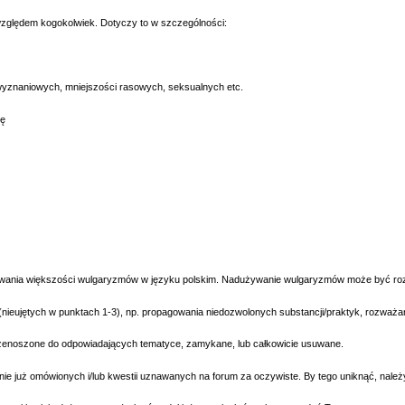
względem kogokolwiek. Dotyczy to w szczególności:
naniowych, mniejszości rasowych, seksualnych etc.
ię
większości wulgaryzmów w języku polskim. Nadużywanie wulgaryzmów może być rozpa
ieujętych w punktach 1-3), np. propagowania niedozwolonych substancji/praktyk, rozważania
enoszone do odpowiadających tematyce, zamykane, lub całkowicie usuwane.
e już omówionych i/lub kwestii uznawanych na forum za oczywiste. By tego uniknąć, należ