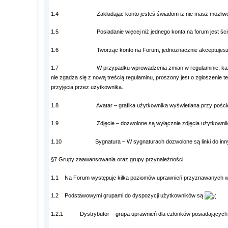
1.4 Zakładając konto jesteś świadom iż nie masz możliwości us
1.5 Posiadanie więcej niż jednego konta na forum jest ściśle za
1.6 Tworząc konto na Forum, jednoznacznie akceptujesz j
1.7 W przypadku wprowadzenia zmian w regulaminie, każdy użytko
nie zgadza się z nową treścią regulaminu, proszony jest o zgłoszenie
przyjęcia przez użytkownika.
1.8 Avatar – grafika użytkownika wyświetlana przy poście. Doz
1.9 Zdjęcie – dozwolone są wyłącznie zdjęcia użytkownik
1.10 Sygnatura – W sygnaturach dozwolone są linki do innych stron
§7 Grupy zaawansowania oraz grupy przynależności
1.1 Na Forum występuje kilka poziomów uprawnień przyznawanych wg.
1.2 Podstawowymi grupami do dyspozycji użytkowników są
1.2.1 Dystrybutor – grupa uprawnień dla członków posiadających dy