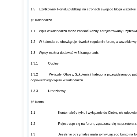
1.5 Użytkownik Portalu publikuje na stronach swojego bloga wszelkie 
§5 Kalendarze
1.1 Wpis w kalendarzu może zapisać każdy zarejestrowany użytkown
1.2 W kalendarzu obowiązuje również regulamin forum, a wszelkie wyk
1.3 Wpisy można dodawać w 3 kategoriach:
1.3.1 Ogólny
1.3.2 Wyjazdy, Obozy, Szkolenia ( kategoria przewidziana do publikow
odpowiedniego wpisu w kalendarzu.
1.3.3 Urodzinowy
§6 Konto
1.1 Konto należy tylko i wyłącznie do Ciebie, nie odpowiada 
1.2 Rejestrując się na forum, zgadzasz się na przetwarzanie dan
1.3 Jeżeli nie otrzymałeś maila aktywującego konto na forum, 