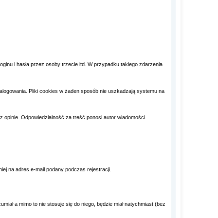
inu i hasła przez osoby trzecie itd. W przypadku takiego zdarzenia
alogowania. Pliki cookies w żaden sposób nie uszkadzają systemu na
opinie. Odpowiedzialność za treść ponosi autor wiadomości.
iej na adres e-mail podany podczas rejestracji.
miał a mimo to nie stosuje się do niego, będzie miał natychmiast (bez