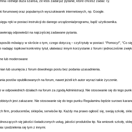
i istnieje duża szansa, że ktoś zadał już pytanie, które chcesz zadać Ty.
forumowej oraz popularnych wyszukiwarek internetowych, np.
Google
.
gu ręki w postaci instrukcji do danego urządzenia/programu, bądź użytkownika.
ierają odpowiedzi na najczęściej zadawane pytania.
sób mówiący w skrócie o tym, czego dotyczą – czyli tytuły w postaci: “Pomocy!”, “Co się d
e nadając topikowi konkretny tytuł, ułatwiasz innym korzystanie z forum i jednocześnie zw
ane lub moderowane
ian lub usunięcia z forum dowolnego postu bez podania uzasadnienia.
ia postów opublikowanych na forum, nawet jeżeli ich autor wyrazi takie życzenie.
e w odpowiednich działach na forum za zgodą Administracji. Nie stosowanie się do tego pu
obistych jest zakazane. Nie stosowanie się do tego punku Regulaminu będzie surowo karane,
 firm, producentów, sklepów, serwisów itp. Każdy ma prawo ogłosić się, swoją szkołę, skle
zących się jakości świadczonych usług, jakości produktów itp. Na wniosek szkoły, sklepu, 
a i podzielenia się tym z innymi.