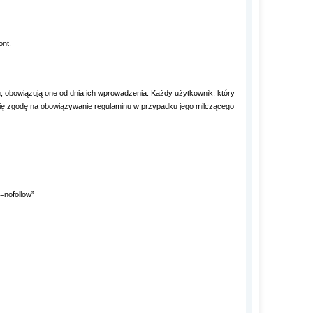
nt.
wiązują one od dnia ich wprowadzenia. Każdy użytkownik, który
a się zgodę na obowiązywanie regulaminu w przypadku jego milczącego
=nofollow”