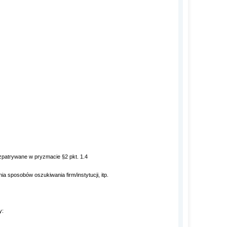
trywane w pryzmacie §2 pkt. 1.4
 sposobów oszukiwania firm/instytucji, itp.
y: