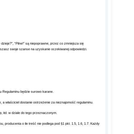
zieje?”, “Pilne!” są niepoprawne, przez co zmniejsza się
iększasz swoje szanse na uzyskanie oczekiwanej odpowiedzi.
nku Regulaminu będzie surowo karane.
 a właściciel dostanie ostrzeżenie za nieznajomość regulaminu.
p, itd. w dziale do tego przeznaczonym.
producenta o ile treść nie podlega pod §1 pkt. 1.5, 1.6, 1.7. Każdy