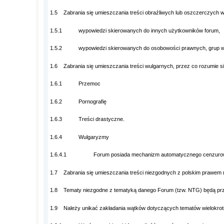
1.5 Zabrania się umieszczania treści obraźliwych lub oszczerczych 
1.5.1 wypowiedzi skierowanych do innych użytkowników forum,
1.5.2 wypowiedzi skierowanych do osobowości prawnych, grup wyz
1.6 Zabrania się umieszczania treści wulgarnych, przez co rozumie s
1.6.1 Przemoc
1.6.2 Pornografię
1.6.3 Treści drastyczne.
1.6.4 Wulgaryzmy
1.6.4.1 Forum posiada mechanizm automatycznego cenzurowania 
1.7 Zabrania się umieszczania treści niezgodnych z polskim prawem (n
1.8 Tematy niezgodne z tematyką danego Forum (tzw. NTG) będą prz
1.9 Należy unikać zakładania wątków dotyczących tematów wielokrotni