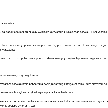
arannością.
szelkiego rodzaju szkody wynikłe z korzystania z niniejszego serwisu, tj. pozyskanie log
obie i umożliwiają późniejsze rozpoznanie Cię przez serwer np. w celu automatycznego z
h wyłączenia.
ości za treści publikowane przez użytkowników gdyż są to ich prywatne wypowiedzi oraz 
nowienia niniejszego regulaminu.
na w serwisie która potwierdziła swoją rejestrację kliknięciem w link który przyszedł do n
ternetowych, czyli na przykład login w postaci adechade.com
 że nie przeczytał regulaminu, przeczytał go niedokładnie lub bez zrozumienia, bądź zrozu
ienia dostępu do forum ( ban ).