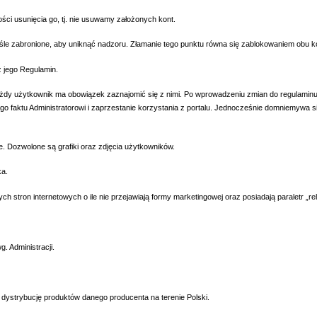
unięcia go, tj. nie usuwamy założonych kont.
bronione, aby uniknąć nadzoru. Złamanie tego punktu równa się zablokowaniem obu ko
ego Regulamin.
wnik ma obowiązek zaznajomić się z nimi. Po wprowadzeniu zmian do regulaminu, obo
 tego faktu Administratorowi i zaprzestanie korzystania z portalu. Jednocześnie domniemyw
wolone są grafiki oraz zdjęcia użytkowników.
a.
 internetowych o ile nie przejawiają formy marketingowej oraz posiadają paraletr „rel
 Administracji.
strybucję produktów danego producenta na terenie Polski.