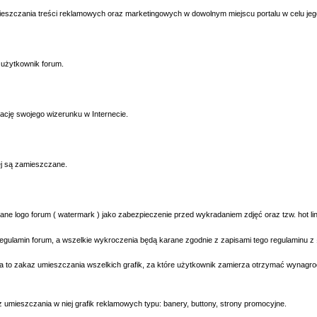
mieszczania treści reklamowych oraz marketingowych w dowolnym miejscu portalu w celu jeg
 użytkownik forum.
ję swojego wizerunku w Internecie.
ej są zamieszczane.
logo forum ( watermark ) jako zabezpieczenie przed wykradaniem zdjęć oraz tzw. hot l
lamin forum, a wszelkie wykroczenia będą karane zgodnie z zapisami tego regulaminu z 
zakaz umieszczania wszelkich grafik, za które użytkownik zamierza otrzymać wynagrodze
ieszczania w niej grafik reklamowych typu: banery, buttony, strony promocyjne.