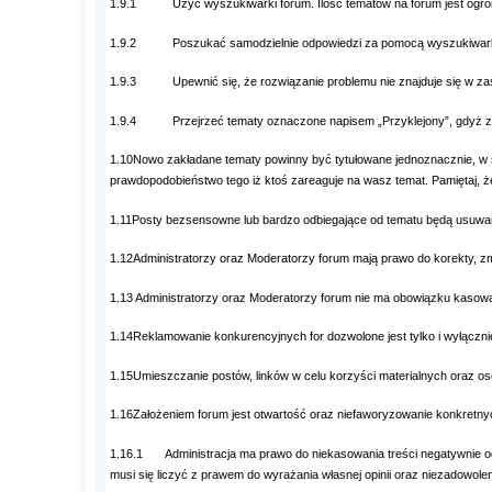
1.9.1 Użyć wyszukiwarki forum. Ilość tematów na forum jest ogromna 
1.9.2 Poszukać samodzielnie odpowiedzi za pomocą wyszukiwarki 
1.9.3 Upewnić się, że rozwiązanie problemu nie znajduje się w zasię
1.9.4 Przejrzeć tematy oznaczone napisem „Przyklejony”, gdyż zaw
1.10Nowo zakładane tematy powinny być tytułowane jednoznacznie, w spo
prawdopodobieństwo tego iż ktoś zareaguje na wasz temat. Pamiętaj, ż
1.11Posty bezsensowne lub bardzo odbiegające od tematu będą usuw
1.12Administratorzy oraz Moderatorzy forum mają prawo do korekty, zm
1.13 Administratorzy oraz Moderatorzy forum nie ma obowiązku kasowan
1.14Reklamowanie konkurencyjnych for dozwolone jest tylko i wyłączni
1.15Umieszczanie postów, linków w celu korzyści materialnych oraz os
1.16Założeniem forum jest otwartość oraz niefaworyzowanie konkretnych
1.16.1 Administracja ma prawo do niekasowania treści negatywnie odnos
musi się liczyć z prawem do wyrażania własnej opinii oraz niezadowoleni