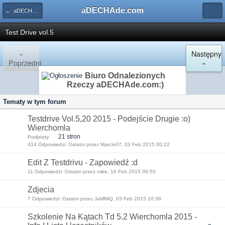
aDECHAde.com
← aDECHAde Test Drive
Test Drive vol.5
«
Następny
Poprzedni
»
Biuro Odnalezionych
Rzeczy aDECHAde.com:)
Tematy w tym forum
Testdrive Vol.5,20 2015 - Podejście Drugie :o)
Wierchomla
21 stron
Podpięty
414 Odpowiedzi: Ostatni przez Marcin07, 03 Feb 2015 00:22
Edit Z Testdrivu - Zapowiedź :d
11 Odpowiedzi: Ostatni przez mike, 16 Feb 2015 09:55
Zdjecia
7 Odpowiedzi: Ostatni przez JaMMiQ, 03 Feb 2015 10:38
Szkolenie Na Kątach Td 5.2 Wierchomla 2015 -