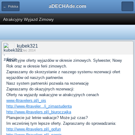
aDECHAde.com
← Polska
Atrakcyjny Wyjazd Zimowy
kubek321
23 Dec 2014
Atrakcyjne oferty wyjazdów w okresie zimowych. Sylwester, Nowy
Rok oraz w okresie ferii zimowych.
Zapraszamy do skorzystanie z naszego systemu rezerwacji ofert
wyjazdów od naszych partnerów.
Nasz system partnerski pozwala na rezerwację
Zapraszamy do okazyjnych rezerwacji:
Oferty na wyjazdy wakacyjne w atrakcyjnych cenach
www.4travelers.pl/i_ois
http://www.4traveler.../i_zimastudenta
http://www.4travelers.pl/i_biuroczajka
Planujecie już letnie wakacje? Może już czas?
Im wcześniej tym lepsze oferty. Zapraszamy do sprowadzania:
http://www.4travelers.pl/i_gofun
http://www.4travelers.pl/i_narejs