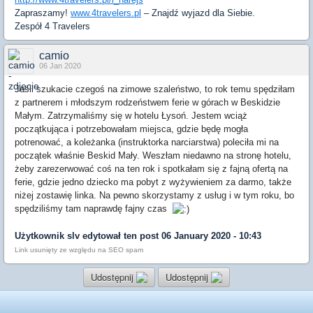
Zapraszamy!
www.4travelers.pl
– Znajdź wyjazd dla Siebie.
Zespół 4 Travelers
camio
06 Jan 2020
Jeśli szukacie czegoś na zimowe szaleństwo, to rok temu spędziłam
z partnerem i młodszym rodzeństwem ferie w górach w Beskidzie
Małym. Zatrzymaliśmy się w hotelu Łysoń. Jestem wciąż
początkująca i potrzebowałam miejsca, gdzie będę mogła
potrenować, a koleżanka (instruktorka narciarstwa) poleciła mi na
początek właśnie Beskid Mały. Weszłam niedawno na stronę hotelu,
żeby zarezerwować coś na ten rok i spotkałam się z fajną ofertą na
ferie, gdzie jedno dziecko ma pobyt z wyżywieniem za darmo, także
niżej zostawię linka. Na pewno skorzystamy z usług i w tym roku, bo
spędziliśmy tam naprawdę fajny czas
Użytkownik
slv
edytował ten post 06 January 2020 - 10:43
Link usunięty ze względu na SEO spam
Udostępnij
Udostępnij