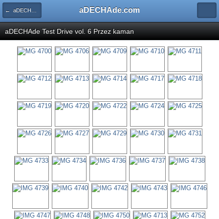
aDECHAde.com
← aDECHAde.com TestDRIVE vol.3
aDECHAde Test Drive vol. 6 Przez
kaman