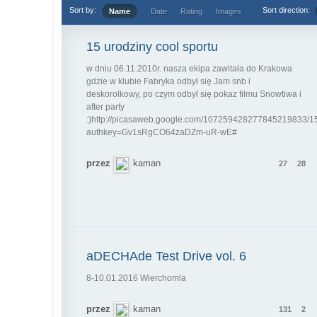
Sort by:
Sort direction:
Name
Date
Rating
Images
15 urodziny cool sportu
w dniu 06.11.2010r. nasza ekipa zawitała do Krakowa
gdzie w klubie Fabryka odbył się Jam snb i
deskorolkowy, po czym odbył się pokaz filmu Snowtiwa i
after party
:)http://picasaweb.google.com/107259428277845219833/
authkey=Gv1sRgCO64zaDZm-uR-wE#
przez
kaman
27
28
aDECHAde Test Drive vol. 6
8-10.01.2016 Wierchomla
przez
kaman
131
2