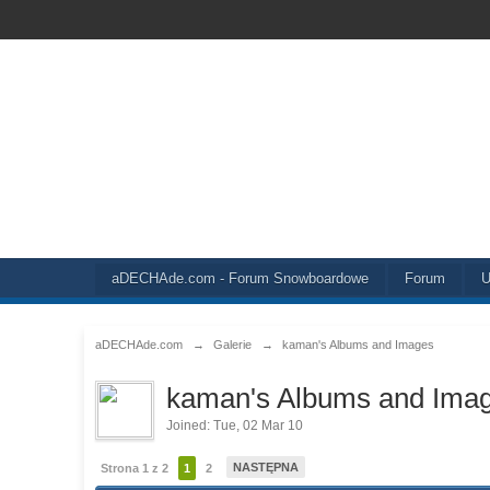
aDECHAde.com - Forum Snowboardowe
Forum
U
aDECHAde.com
→
Galerie
→
kaman's Albums and Images
kaman's Albums and Ima
Joined: Tue, 02 Mar 10
NASTĘPNA
Strona 1 z 2
1
2