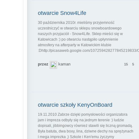
otwarcie Snow4Life
30 października 2010r. mieliśmy przyjemność
uczestniczyć w otwarciu sklepu snowboardowego
naszych przyjaciół - Snow4Life. Sklep mieści się w
Katowicach :) po otwarciu nastąpiło upłynnienie
atmosfery na afterparty w Katowickim klubie
:Dhttp://picasaweb.google.com/107259428277845219833/Ot
przez
kaman
15
5
otwarcie szkoły KenyOnBoard
19.11.2010 Zabrze dzięki pomysłowości organizatora
jam i impreza odbyły się na jednym terenie :) ludzie
dopisali, jibbingowcy również stawili się liczną gromadą.
Była batuta, dwa boxy, lina, dziwne dechy na sprężynach
i mega imprezka ;) Szkole i Ken'emu życzymy