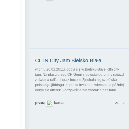
CLTN City Jam Bielsko-Biała
w dniu 20.02.2011r. odbył się w Bielsku-Białej cltn city
jam. Na placu przed CH Gemini powstał ogromny najazd
z dwoma rail'ami oraz boxem. Zjechała się czołówka
polskiego jibbingu. Impreza trwała do wieczora a później
odbył się afterek :) oczywiście nie zabrakło nas tam!
przez
kaman
21
0