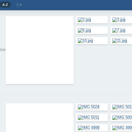
A-Z
Z-A
15UrodzinyCoolSportu06112010Krakow?