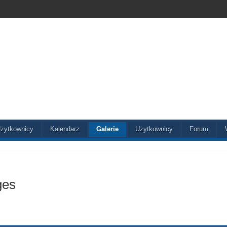
żytkownicy
Kalendarz
Galerie
Użytkownicy
Forum
ges