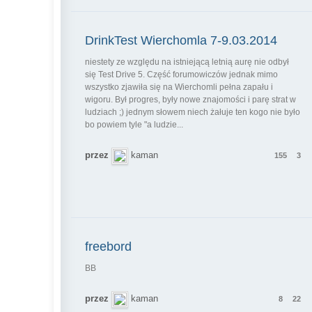
DrinkTest Wierchomla 7-9.03.2014
niestety ze względu na istniejącą letnią aurę nie odbył
się Test Drive 5. Część forumowiczów jednak mimo
wszystko zjawiła się na Wierchomli pełna zapału i
wigoru. Był progres, były nowe znajomości i parę strat w
ludziach ;) jednym słowem niech żałuje ten kogo nie było
bo powiem tyle "a ludzie...
przez
kaman
155
3
freebord
BB
przez
kaman
8
22