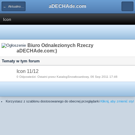
aDECHAde.com
← Aktualności ze świata marek
Icon
Biuro Odnalezionych Rzeczy
aDECHAde.com:)
Tematy w tym forum
Icon 11/12
0 Odpowiedzi: Ostatni przez KatalogSnowboardowy, 06 Sep 2011 17:46
Korzystasz z szablonu dostosowanego do obecnej przeglądarki
Kliknij, aby zmienić styl