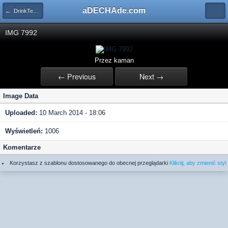
aDECHAde.com
← DrinkTest Wierchomla 7-9.03.2014
IMG 7992
Przez kaman
← Previous
Next →
Image Data
Uploaded:
10 March 2014 - 18:06
Wyświetleń:
1006
Komentarze
Korzystasz z szablonu dostosowanego do obecnej przeglądarki
Kliknij, aby zmienić styl