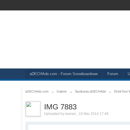
aDECHAde.com - Forum Snowboardowe
Forum
U
aDECHAde.com
→
Galerie
→
Spotkania aDECHAde
→
DrinkTest 
IMG 7883
Uploaded by kaman , 10 Mar 2014 17:49