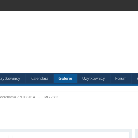
żytkownicy
Kalendarz
Galerie
Użytkownicy
Forum
Wierchomla 7-9.03.2014
→
IMG 7883