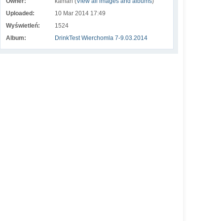
Owner:
kaman (
View all images and albums
)
Uploaded:
10 Mar 2014 17:49
Wyświetleń:
1524
Album:
DrinkTest Wierchomla 7-9.03.2014