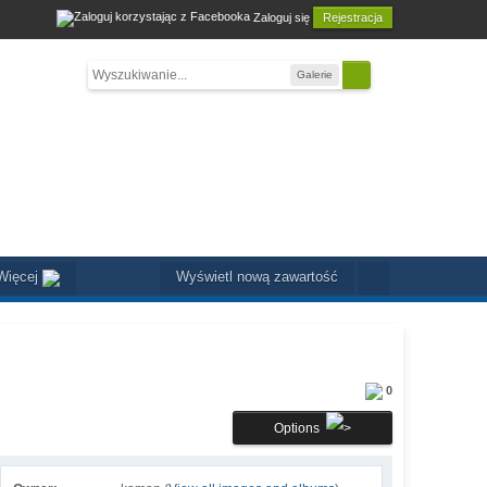
Zaloguj się
Rejestracja
Galerie
Więcej
Wyświetl nową zawartość
0
Options