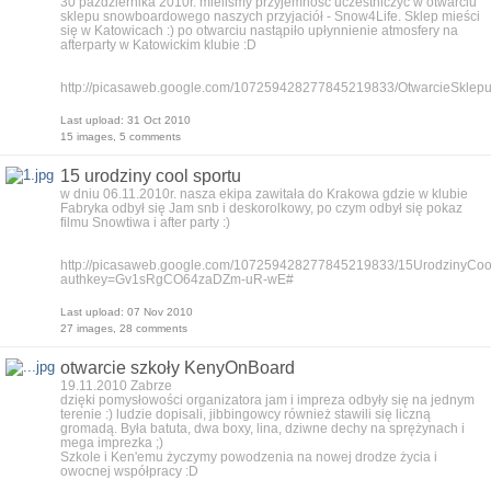
30 października 2010r. mieliśmy przyjemność uczestniczyć w otwarciu
sklepu snowboardowego naszych przyjaciół - Snow4Life. Sklep mieści
się w Katowicach :) po otwarciu nastąpiło upłynnienie atmosfery na
afterparty w Katowickim klubie :D
http://picasaweb.google.com/107259428277845219833/OtwarcieSkle
Last upload: 31 Oct 2010
15 images, 5 comments
15 urodziny cool sportu
w dniu 06.11.2010r. nasza ekipa zawitała do Krakowa gdzie w klubie
Fabryka odbył się Jam snb i deskorolkowy, po czym odbył się pokaz
filmu Snowtiwa i after party :)
http://picasaweb.google.com/107259428277845219833/15UrodzinyCo
authkey=Gv1sRgCO64zaDZm-uR-wE#
Last upload: 07 Nov 2010
27 images, 28 comments
otwarcie szkoły KenyOnBoard
19.11.2010 Zabrze
dzięki pomysłowości organizatora jam i impreza odbyły się na jednym
terenie :) ludzie dopisali, jibbingowcy również stawili się liczną
gromadą. Była batuta, dwa boxy, lina, dziwne dechy na sprężynach i
mega imprezka ;)
Szkole i Ken'emu życzymy powodzenia na nowej drodze życia i
owocnej współpracy :D