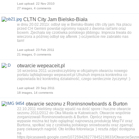
Last upload: 22 Nov 2010
27 images, 4 comments
CLTN City Jam Bielsko-Biała
w dniu 20.02.2011r. odbył się w Bielsku-Białej cltn city jam. Na placu
przed CH Gemini powstał ogromny najazd z dwoma rail'ami oraz
boxem. Zjechała się czołówka polskiego jibbingu. Impreza trwała do
wieczora a później odbył się afterek :) oczywiście nie zabrakło nas
tam!
Last upload: 23 Feb 2011
21 images, 0 comments
otwarcie wepeaceit.pl
16 września 2011 uczestniczyliśmy w oficjalnym otwarciu nowego
portalu lajfstajlowego wepeaceit.pl Uhuhuh impreza konkretna co
zapowiada też konkretną działalność, czego serdecznie życzymy! :)
Last upload: 20 Sep 2011
18 images, 14 comments
otwarcie sezonu z Roninsnowboards & Burton
22.10.2011 mieliśmy okazję wpaść na dość spore i huczne otwarcie
sezonu 2011/2012 do Oka Miasta w Katowicach. Otwarcie wspólnie
zorganizowali Roninsnowboards & Burton. Oprócz imprezy na
wypasie można też było oglądnąć najnowszą produkcję MepTV oraz
Burtona, spotkać się z czołówką polskiego snowboardu oraz zgarnąć
parę ciekawych nagród. Oto krótka fotorelacja :) reszta zdjęć dostępna
na
https://picasaweb.google.com/107259428277845219833/OtwarcieSez