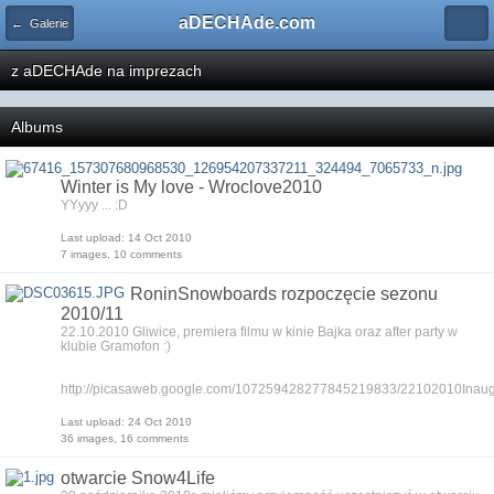
aDECHAde.com
← Galerie
z aDECHAde na imprezach
Albums
Winter is My love - Wroclove2010
YYyyy ... :D
Last upload: 14 Oct 2010
7 images, 10 comments
RoninSnowboards rozpoczęcie sezonu
2010/11
22.10.2010 Gliwice, premiera filmu w kinie Bajka oraz after party w
klubie Gramofon :)
http://picasaweb.google.com/107259428277845219833/22102010Ina
Last upload: 24 Oct 2010
36 images, 16 comments
otwarcie Snow4Life