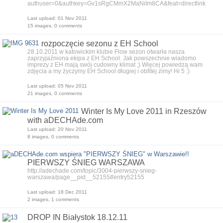
authuser=0&authkey=Gv1sRgCMmX2MaNiIm8CA&feat=directlink
Last upload: 01 Nov 2011
15 images, 0 comments
rozpoczęcie sezonu z EH School
28.10.2011 w katowickim klubie Flow sezon otwarła nasza
zaprzyjaźniona ekipa z EH School. Jak powszechnie wiadomo
imprezy z EH mają swój cudowny klimat ;) Więcej powiedzą wam
zdjęcia a my życzymy EH School długiej i obfitej zimy! Hi 5 :)
Last upload: 05 Nov 2011
21 images, 0 comments
Winter Is My Love 2011 in Rzeszów
with aDECHAde.com
Last upload: 20 Nov 2011
8 images, 0 comments
PIERWSZY ŚNIEG WARSZAWA
http://adechade.com/topic/3004-pierwszy-snieg-
warszawa/page__pid__52155#entry52155
Last upload: 18 Dec 2011
2 images, 1 comments
DROP IN Białystok 18.12.11