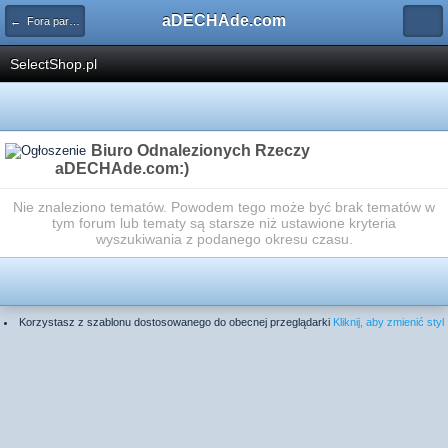
aDECHAde.com
← Fora partnerów aDECHAde.com
SelectShop.pl
Biuro Odnalezionych Rzeczy
aDECHAde.com:)
Nie znaleziono tematów. Powodem tego może być brak tematów w
tym forum lub tematy są starsze niż ustawione kryteria
wyszukiwania z podanego okresu czasu.
Korzystasz z szablonu dostosowanego do obecnej przeglądarki
Kliknij, aby zmienić styl