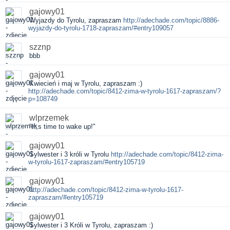
gajowy01
Wyjazdy do Tyrolu, zapraszam
http://adechade.com/topic/8886-
wyjazdy-do-tyrolu-1718-zapraszam/#entry109057
szznp
bbb
gajowy01
Kwiecień i maj w Tyrolu, zapraszam :)
http://adechade.com/topic/8412-zima-w-tyrolu-1617-zapraszam/?
p=108749
wlprzemek
"It,s time to wake up!"
gajowy01
Sylwester i 3 króli w Tyrolu
http://adechade.com/topic/8412-zima-
w-tyrolu-1617-zapraszam/#entry105719
gajowy01
http://adechade.com/topic/8412-zima-w-tyrolu-1617-
zapraszam/#entry105719
gajowy01
Sylwester i 3 Króli w Tyrolu, zapraszam :)