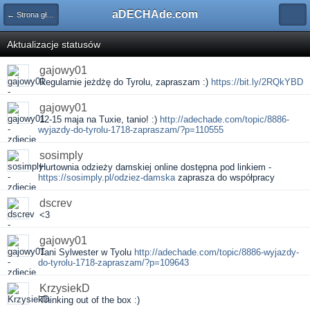
aDECHAde.com
← Strona główna
Aktualizacje statusów
gajowy01
Regularnie jeżdżę do Tyrolu, zapraszam :)
https://bit.ly/2RQkYBD
gajowy01
12-15 maja na Tuxie, tanio! :)
http://adechade.com/topic/8886-
wyjazdy-do-tyrolu-1718-zapraszam/?p=110555
sosimply
Hurtownia odzieży damskiej online dostępna pod linkiem -
https://sosimply.pl/odziez-damska
zaprasza do współpracy
dscrev
<3
gajowy01
Tani Sylwester w Tyolu
http://adechade.com/topic/8886-wyjazdy-
do-tyrolu-1718-zapraszam/?p=109643
KrzysiekD
Thinking out of the box :)