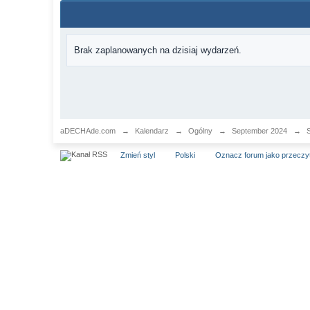
Brak zaplanowanych na dzisiaj wydarzeń.
aDECHAde.com
→
Kalendarz
→
Ogólny
→
September 2024
→
S
Zmień styl
Polski
Oznacz forum jako przeczy