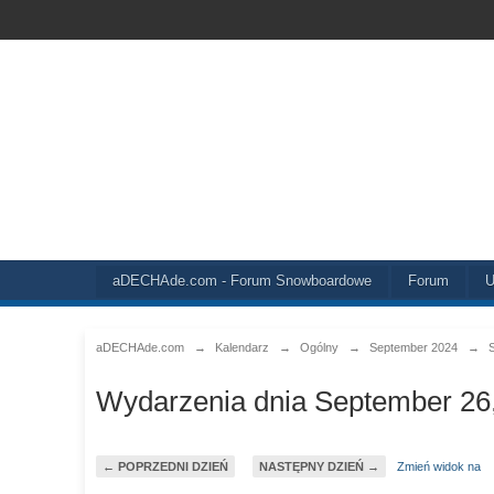
aDECHAde.com - Forum Snowboardowe
Forum
U
aDECHAde.com
→
Kalendarz
→
Ogólny
→
September 2024
→
Wydarzenia dnia September 26
← POPRZEDNI DZIEŃ
NASTĘPNY DZIEŃ →
Zmień widok na