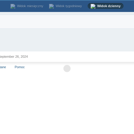
Widok miesięczny
Widok tygodniowy
Widok dzienny
eptember 26, 2024
tane
Pomoc