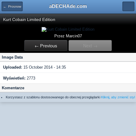
aDECHAde.com
← Prosnow
Kurt Cobain Limited Edition
Przez Marcin07
← Previous
Next →
Image Data
Uploaded:
15 October 2014 - 14:35
Wyświetleń:
2773
Komentarze
Korzystasz z szablonu dostosowanego do obecnej przeglądarki
Kliknij, aby zmienić styl